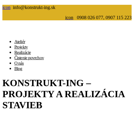
icon
info@konstrukt-ing.sk
icon
0908 026 077, 0907 115 223
Ateliér
Projekty
Realizácie
Čistenie povrchov
O nás
Blog
KONSTRUKT-ING –
PROJEKTY A REALIZÁCIA
STAVIEB