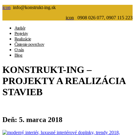
icon
info@konstrukt-ing.sk
icon
0908 026 077, 0907 115 223
Ateliér
Projekty
Realizácie
Čistenie povrchov
O nás
Blog
KONSTRUKT-ING –
PROJEKTY A REALIZÁCIA
STAVIEB
Deň:
5. marca 2018